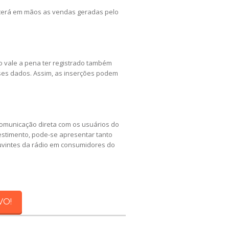
 terá em mãos as vendas geradas pelo
o vale a pena ter registrado também
ses dados. Assim, as inserções podem
 comunicação direta com os usuários do
vestimento, pode-se apresentar tanto
ouvintes da rádio em consumidores do
VO!