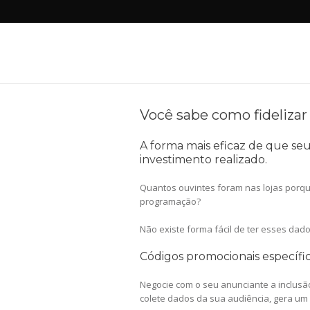
Você sabe como fidelizar
A forma mais eficaz de que se
investimento realizado.
Quantos ouvintes foram nas lojas porq
programação?
Não existe forma fácil de ter esses dad
Códigos promocionais específi
Negocie com o seu anunciante a inclusã
colete dados da sua audiência, gera um