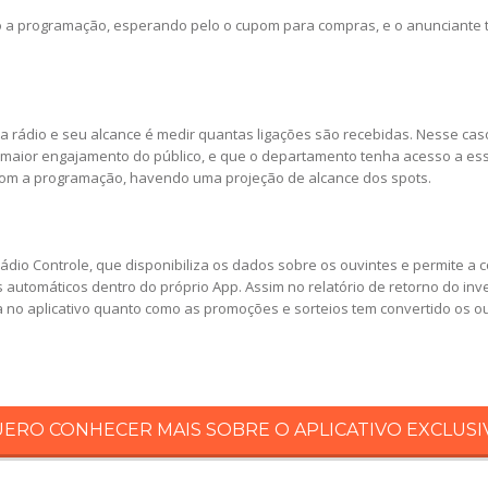
to a programação, esperando pelo o cupom para compras, e o anunciante
a rádio e seu alcance é medir quantas ligações são recebidas. Nesse cas
 maior engajamento do público, e que o departamento tenha acesso a es
com a programação, havendo uma projeção de alcance dos spots.
 Rádio Controle, que disponibiliza os dados sobre os ouvintes e permite a
s automáticos dentro do próprio App. Assim no relatório de retorno do in
a no aplicativo quanto como as promoções e sorteios tem convertido os 
ERO CONHECER MAIS SOBRE O APLICATIVO EXCLUSI