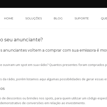
HOME
SOLUÇÕES
BLOG
SUPORTE
QU
 o seu anunciante?
us anunciantes voltem a comprar com sua emissora é most
ue ouviram um spot em sua rádio? Quantos presentes foram comprados po
os da rádio, porém listamos aqui algumas possibilidades de gerar essas e
cos
o de descontos ou brindes nos spots, para quem utilizar um código espec
 demonstrativo de conversões em relação ao investimento.