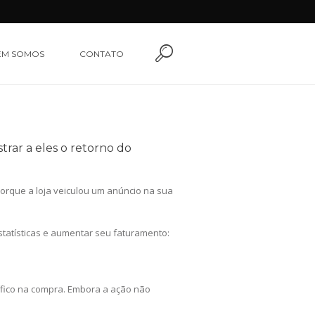
EM SOMOS
CONTATO
rar a eles o retorno do
rque a loja veiculou um anúncio na sua
statísticas e aumentar seu faturamento:
ífico na compra. Embora a ação não