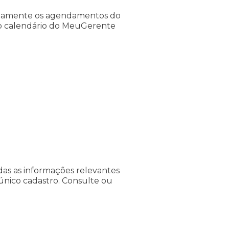
hadamente os agendamentos do
o calendário do MeuGerente
das as informações relevantes
único cadastro. Consulte ou