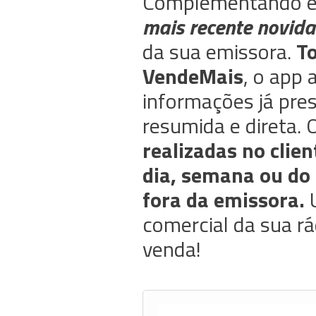
Complementando es
mais recente novida
da sua emissora.
T
VendeMais
, o app 
informações já pre
resumida e direta.
realizadas no clien
dia, semana ou do
fora da emissora.
U
comercial da sua rá
venda!