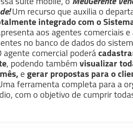
sa suíte mobile, o
MeuGerente Ven
de!
Um recurso que auxilia o depar
otalmente integrado com o Sistema
apresenta aos agentes comerciais e
sentes no banco de dados do sistem
 O agente comercial poderá
cadastrar
te
, podendo também
visualizar to
 mês,
e
gerar propostas para o cli
ma ferramenta completa para a or
dio, com o objetivo de cumprir tod